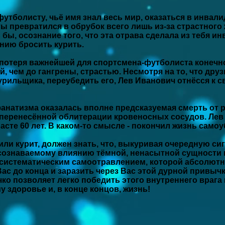
 футболисту, чьё имя знал весь мир, оказаться в инвал
о ты превратился в обрубок всего лишь из-за страстног
бы, осознание того, что эта отрава сделала из тебя инв
анию бросить курить.
потеря важнейшей для спортсмена-футболиста конечно
, чем до гангрены, страстью. Несмотря на то, что дру
курильщика, переубедить его, Лев Иванович отнёсся к
анатизма оказалась вполне предсказуемая смерть от ра
 перенесённой облитерации кровеносных сосудов. Лев
асте 60 лет. В каком-то смысле - покончил жизнь само
 или курит, должен знать, что, выкуривая очередную си
осознаваемому влиянию тёмной, ненасытной сущности 
стематическим самоотравлением, которой абсолютно
Вас до конца и заразить через Вас этой дурной привыч
о позволяет легко победить этого внутреннего врага 
 здоровье и, в конце концов, жизнь!