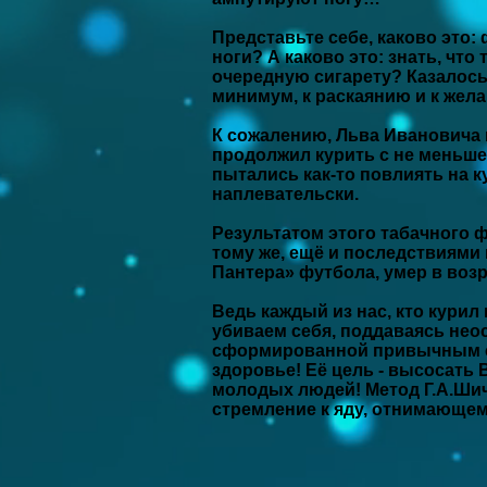
Представьте себе, каково это:
ноги? А каково это: знать, чт
очередную сигарету? Казалось 
минимум, к раскаянию и к жел
К сожалению, Льва Ивановича 
продолжил курить с не меньшей
пытались как-то повлиять на 
наплевательски.
Результатом этого табачного ф
тому же, ещё и последствиями
Пантера» футбола, умер в возр
Ведь каждый из нас, кто курил
убиваем себя, поддаваясь не
сформированной привычным си
здоровье! Её цель - высосать 
молодых людей! Метод Г.А.Шичк
стремление к яду, отнимающему