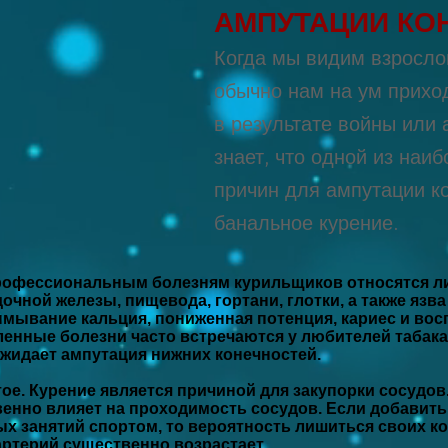
АМПУТАЦИИ КО
Когда мы видим взрослог
обычно нам на ум приход
в результате войны или 
знает, что одной из наи
причин для ампутации к
банальное курение.
профессиональным болезням курильщиков относятся ли
очной железы, пищевода, гортани, глотки, а также язва
мывание кальция, пониженная потенция, кариес и восп
енные болезни часто встречаются у любителей табака,
жидает ампутация нижних конечностей.
ое. Курение является причиной для закупорки сосудов
енно влияет на проходимость сосудов. Если добавить
х занятий спортом, то вероятность лишиться своих кон
ртерий существенно возрастает.