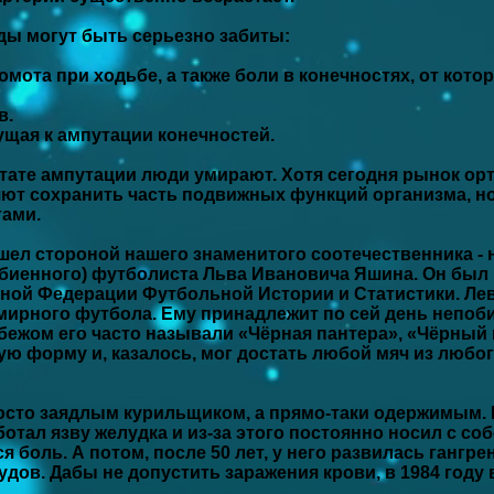
ды могут быть серьезно забиты:
хромота при ходьбе, а также боли в конечностях, от ко
в.
дущая к ампутации конечностей.
льтате ампутации люди умирают. Хотя сегодня рынок ор
ют сохранить часть подвижных функций организма, но 
гами.
шел стороной нашего знаменитого соотечественника - 
убиенного) футболиста Льва Ивановича Яшина. Он был
ной Федерации Футбольной Истории и Статистики. Лев 
емирного футбола. Ему принадлежит по сей день непоб
рубежом его часто называли «Чёрная пантера», «Чёрный
рную форму и, казалось, мог достать любой мяч из люб
осто заядлым курильщиком, а прямо-таки одержимым. 
ботал язву желудка и из-за этого постоянно носил с соб
оль. А потом, после 50 лет, у него развилась гангрен
дов. Дабы не допустить заражения крови, в 1984 году