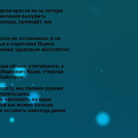
идном кресле из-за потери
о желания выкурить
алида, приведёт, как
сти не остановила, и он
зья и соратники Яшина
 своему здоровью абсолютно
ка лёгких, отягчённого, к
 Иванович Яшин, «Черная
убийством.
гарету, мы своими руками
курильщика,
 наплевать на ваше
кой как можно больше
и оставить навсегда дикое