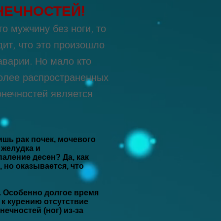
НЕЧНОСТЕЙ!
о мужчину без ноги, то
ит, что это произошло
аварии. Но мало кто
более распространенных
онечностей является
шь рак почек, мочевого
 желудка и
аление десен? Да, как
 но оказывается, что
. Особенно долгое время
 к курению отсутствие
ечностей (ног) из-за