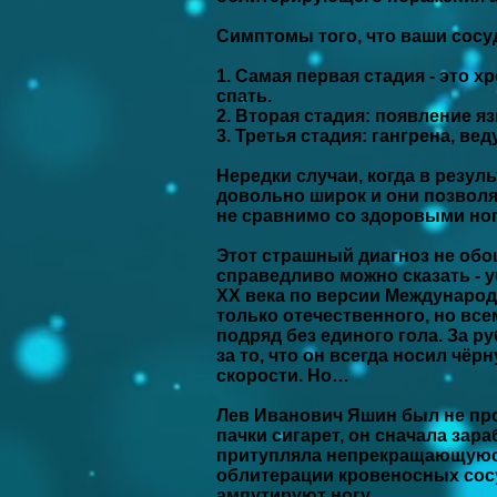
Симптомы того, что ваши сосу
1. Самая первая стадия - это 
спать.
2. Вторая стадия: появление яз
3. Третья стадия: гангрена, ве
Нередки случаи, когда в резу
довольно широк и они позволя
не сравнимо со здоровыми но
Этот страшный диагноз не обо
справедливо можно сказать - 
ХХ века по версии Международ
только отечественного, но вс
подряд без единого гола. За 
за то, что он всегда носил чё
скорости. Но…
Лев Иванович Яшин был не пр
пачки сигарет, он сначала зара
притупляла непрекращающуюся б
облитерации кровеносных сосу
ампутируют ногу…