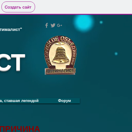
Создать сайт
тималист"
СТ
а, ставшая легендой
Форум
 ПРИЧИНА