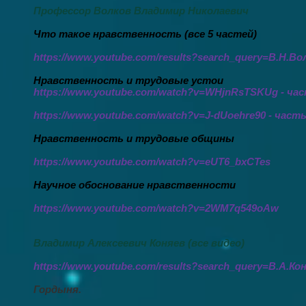
Профессор Волков Владимир Николаевич
Что такое нравственность (все 5 частей)
h
ttps://
www.youtube.com/results?search_query=
В.Н.Во
Нравственность и трудовые устои
https://www.youtube.com/watch?v=WHjnRsTSKUg
- час
https://www.youtube.com/watch?v=J-dUoehre90
- часть
Нравственность и трудовые общины
https://www.youtube.com/watch?v=eUT6_bxCTes
Научное обоснование нравственности
https://www.youtube.com/watch?v=2WM7q549oAw
Владимир Алексеевич Коняев (все видео)
https://www.youtube.com/results?search_query=
В.А.Ко
Гордыня.