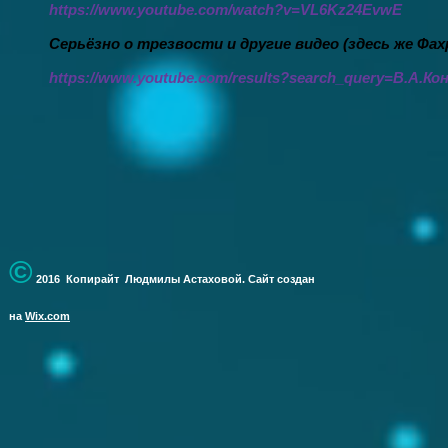
https://www.youtube.com/watch?v=VL6Kz24EvwE
Серьёзно о трезвости и другие видео (здесь же Фах
https://www.youtube.com/results?search_query=
В.А.Ко
©
2016 Копирайт Людмилы Астаховой. Сайт создан
на
Wix.com